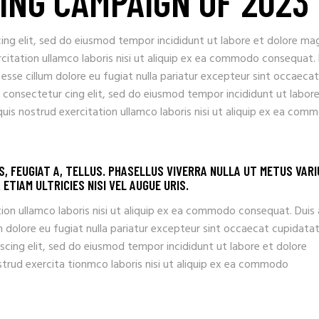
ING CAMPAIGN OF 2023
ing elit, sed do eiusmod tempor incididunt ut labore et dolore ma
rcitation ullamco laboris nisi ut aliquip ex ea commodo consequat.
t esse cillum dolore eu fugiat nulla pariatur excepteur sint occaecat
 consectetur cing elit, sed do eiusmod tempor incididunt ut labore
uis nostrud exercitation ullamco laboris nisi ut aliquip ex ea com
IS, FEUGIAT A, TELLUS. PHASELLUS VIVERRA NULLA UT METUS VARI
ETIAM ULTRICIES NISI VEL AUGUE URIS.
ion ullamco laboris nisi ut aliquip ex ea commodo consequat. Duis
llum dolore eu fugiat nulla pariatur excepteur sint occaecat cupidata
scing elit, sed do eiusmod tempor incididunt ut labore et dolore
trud exercita tionmco laboris nisi ut aliquip ex ea commodo