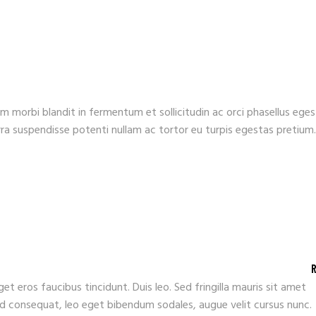
 morbi blandit in fermentum et sollicitudin ac orci phasellus ege
erra suspendisse potenti nullam ac tortor eu turpis egestas pretium.
et eros faucibus tincidunt. Duis leo. Sed fringilla mauris sit amet
ed consequat, leo eget bibendum sodales, augue velit cursus nunc.