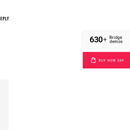
REPLY
630
Bridge
+
demos
BUY NOW $69