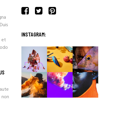
gna
 Duis
INSTAGRAM:
 et
modo
US
 aute
t non