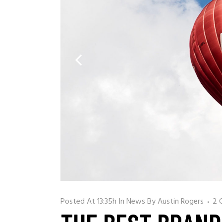
Posted At 13:35h
In
News
By
Austin Rogers
2 